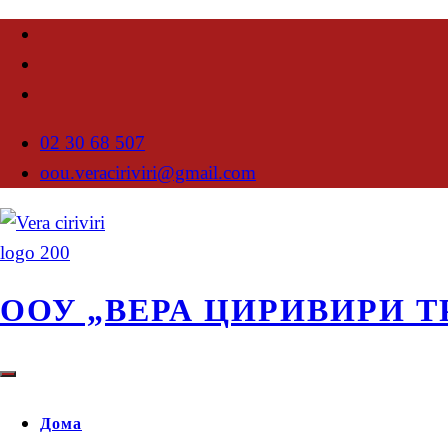
02 30 68 507
oou.veraciriviri@gmail.com
ООУ „ВЕРА ЦИРИВИРИ Т
Дома