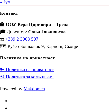
« Јул
Контакт
🏫 ООУ Вера Циривири – Трена
🎓
Директор:
Соња Јовановска
☎️
+389 2 3068 507
🗺️ Руѓер Бошковиќ 9, Карпош, Скопје
Политика на приватност
🔑 Политика на приватност
🍪 Политика за колачињата
Powered by
Makdomen